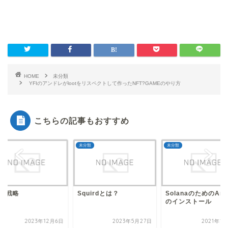
HOME
未分類
YFIのアンドレがlootをリスペクトして作ったNFT?GAMEのやり方
こちらの記事もおすすめ
類
未分類
未分類
Nの戦略
Squirdとは？
SolanaのためのAnc
のインストール
2023年12月6日
2023年5月27日
2021年1