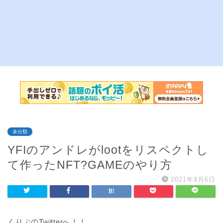
未分類
YFIのアンドレがlootをリスペクトし
て作ったNFT?GAMEのやり方
2021年9月6日
くりぷのTwitterへ！！