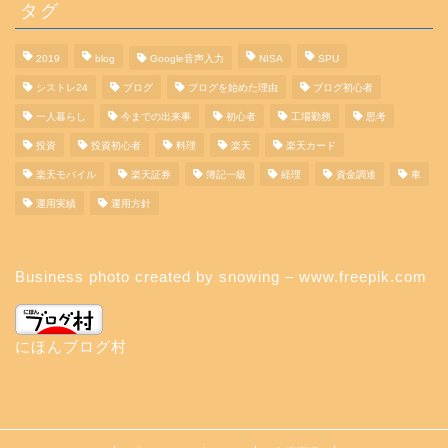
タグ
2019
blog
Google音声入力
NISA
SPU
シストレ24
ブログ
ブログを始めた理由
ブログ初心者
一人暮らし
今までの出来事
初心者
工場勤務
思考
投資
投資初心者
料理
楽天
楽天カード
楽天モバイル
楽天証券
簿記一級
経理
資金調達
車
運用実績
運用方針
Business photo created by snowing – www.freepik.com
にほんブログ村