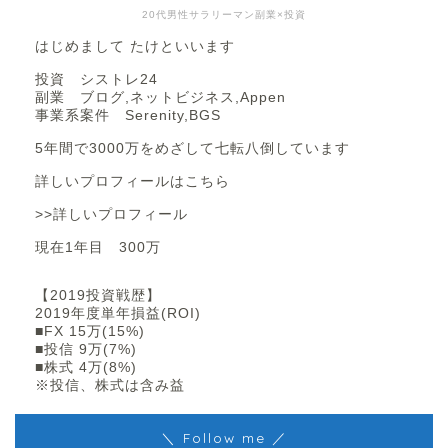
20代男性サラリーマン副業×投資
はじめまして たけといいます
投資 シストレ24
副業 ブログ,ネットビジネス,Appen
事業系案件 Serenity,BGS
5年間で3000万をめざして七転八倒しています
詳しいプロフィールはこちら
>>詳しいプロフィール
現在1年目 300万
【2019投資戦歴】
2019年度単年損益(ROI)
■FX 15万(15%)
■投信 9万(7%)
■株式 4万(8%)
※投信、株式は含み益
＼ Follow me ／