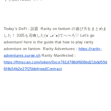
Today’s DeFi : 話題
Rarity on fantom
の遊び方をまとめま
した！ 33匹も召喚した(๑´ڡ`๑)てへぺろ♡ Let’s go
adventure! here is the guide that how to play rarity
adventure on fantom
Rarity Adventures :
https://
rarity-
adventures.surge.sh
Rarity Manifested :
https://
ftmscan.com/token/0xce761d
788df608bd21bdd59d
6f4b54b2e27f25bb#readContract