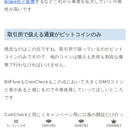
Brave社と提携
するなどこれから事業を拡大していく可能
性が高いです
取引所で扱える通貨がビットコインのみ
残念なのはこの点ですね。取引所で扱っているのがビット
コインのみですので、他のコインは購入も売却も割高な価
格で行わなければいけません。
BitFlyerもCoinCheckもこの点において大きくGMOコイン
と差があると感じるので今後改善していってほしいところ
です
CoinCheckと同じくキャンペーン用に口座の開設だけ行っ
ています。
【シストレ24】
【節約5選】
【副業3選】
【実績報告】