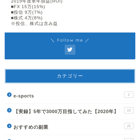
2019年度単年損益(ROI)
■FX 15万(15%)
■投信 9万(7%)
■株式 4万(8%)
※投信、株式は含み益
＼ Follow me ／
カテゴリー
2
e-sports
10
【実録】5年で3000万目指してみた【2020年】
25
おすすめの副業