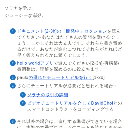
ソラナを学ぶ
ジューシーな部分。
ドキュメント[2-3h]の「開発中」セクション
を読ん
でください-あなたはたくさんの質問を受けるでし
ょう、しかしそれは大丈夫です。それらを書き留め
るだけで、あなたが進むにつれてそれらがどれほど
早く答えられるかに驚くでしょう。
hello worldアプリ
で遊んでください[2-3h]-再構築/
微調整は、理解を深めるのに役立ちます。
paulx
の優れたチュートリアルを行う
[1-2d]
さらにチュートリアルが必要だと思われる場合：
ソラナの取引の詳細
ビデオチュートリアルを介してDavidChoi
との
スマートコントラクトをコーディングする
それ以外の場合は、進行する準備ができている場合
は、実際の本番プログラムのコードを読むときが来