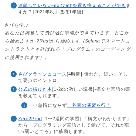
連鎖していない-solはethを置き換えることができ
ま
すか？[2021年8月-ほぼ1年後]
さびを学ぶ
あなたは興奮して飛び込む準備ができています。どこか
ら始めますか？Rustから始めます（Solanaでスマートコ
ントラクトとも呼ばれる「プログラム」のコーディング
に使用されます）。
さびクラッシュコース
[4時間]-優れた、短い、そし
て要点のイントロ。
公式の錆びた本
[1-2dの激しい読書]-構文と言語の癖
を教えてくれます。
+++怠惰にならず
、各章の演習を行う
Zero2Prod
[1〜2週間の学習]-「構文がわかります」
から「プログラミング言語として錆びて、それが強
い/弱いところ」に移動します。