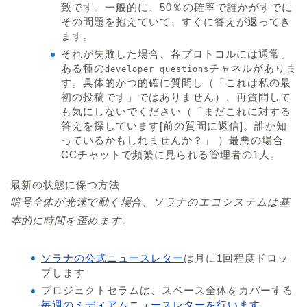
致です。一般的に、50％の確率で誰かがすでに
その問題を抱えていて、すぐに答えが返ってき
ます。
それが失敗した場合、各プロトコルには通常、
ある種の
チャネルがありま
developer questions
す。具体的かつ的確に質問し（「これは私の最
初の投稿です」ではありません）、再質問して
も気にしないでください（「まだこれに対する
答えを探しています[前の質問に返信]。誰か知
っているかもしれませんか？」 ）最悪の場合
CCチャットで頻繁に見られる管理者の1人。
最新の状態に保つ方法
暗号全体が光速で動く場合、ソラナのエコシステムは基
本的に時間を歪めます。
ソラナの公式ニュースレター
は月に1回程度ドロッ
プします
プロジェクトセラムは、スペース全体をカバーする
毎週のミディアムニュースレターを行います