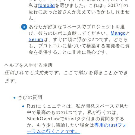
私は
fomo3d
を選びました。これは、2017年の
流行にあった皆さんが覚えているかもしれませ
ん。
あなたが好きなスペースでプロジェクトを選
び、彼らのレポに貢献してください。
Mango
と
Serum
は、すぐに頭に浮かぶ2つです。どちら
も、プロトコルに基づいて構築する開発者に資
金を提供することに非常に熱心です。
ヘルプを入手する場所
圧倒されても大丈夫です。ここで助けを得ることができ
ます。
さびの質問
Rustコミュニティは、私が開発スペースで見た
中で最高のものの1つです。私が行くのは、
StackOverflowで#rustタグ付きの質問をする
か、もう少し議論したい場合は
専用のrustフォ
ーラムに行くことです。