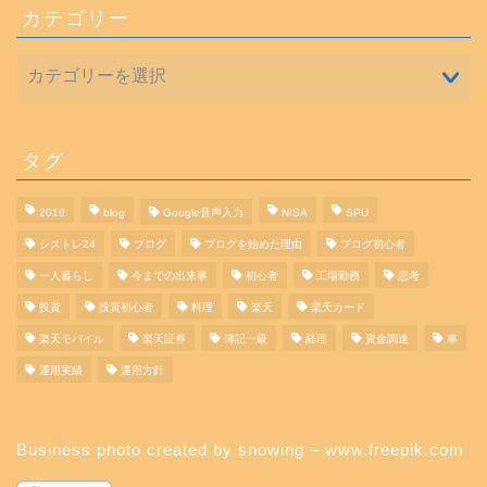
カテゴリー
タグ
2019
blog
Google音声入力
NISA
SPU
シストレ24
ブログ
ブログを始めた理由
ブログ初心者
一人暮らし
今までの出来事
初心者
工場勤務
思考
投資
投資初心者
料理
楽天
楽天カード
楽天モバイル
楽天証券
簿記一級
経理
資金調達
車
運用実績
運用方針
Business photo created by snowing – www.freepik.com