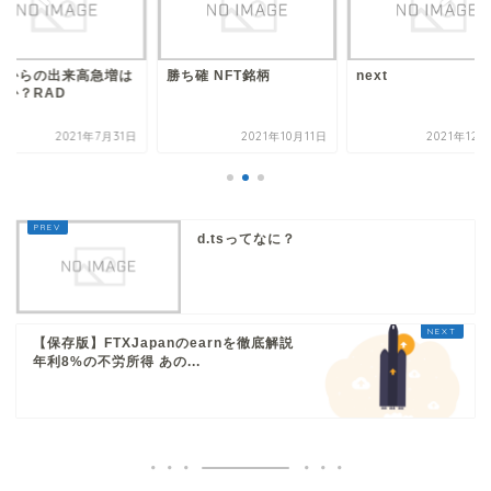
確 NFT銘柄
next
横横からの出来高急
買いか？RAD
2021年10月11日
2021年12月26日
2021年7
d.tsってなに？
【保存版】FTXJapanのearnを徹底解説
年利8%の不労所得 あの...