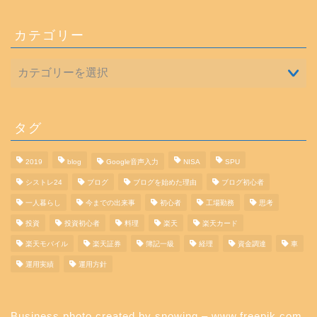
カテゴリー
タグ
2019
blog
Google音声入力
NISA
SPU
シストレ24
ブログ
ブログを始めた理由
ブログ初心者
一人暮らし
今までの出来事
初心者
工場勤務
思考
投資
投資初心者
料理
楽天
楽天カード
楽天モバイル
楽天証券
簿記一級
経理
資金調達
車
運用実績
運用方針
Business photo created by snowing – www.freepik.com