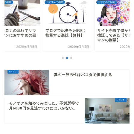
おすすめの副業
おすすめの副業
おすすめの
サラ
ブログで記事を5倍速く
サイト売買で儲かるのか
新型コ
の副
執筆する裏技【無料】
検証してみた【サラリー
リーマ
マンの副業】
業
3月8日
2020年3月5日
2020年9月8日
真の一般男性はパスタで優勝する
モノオクを始めてみました。不労所得で
月6000円を見逃すわけにはいかない...