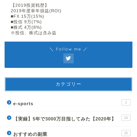
【2019投資戦歴】
2019年度単年損益(ROI)
■FX 15万(15%)
■投信 9万(7%)
■株式 4万(8%)
※投信、株式は含み益
＼ Follow me ／
カテゴリー
2
e-sports
10
【実録】5年で3000万目指してみた【2020年】
25
おすすめの副業