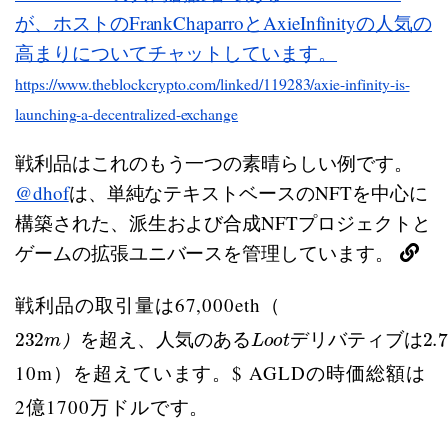
が、ホストのFrankChaparroとAxieInfinityの人気の
高まりについてチャットしています。
https://www.theblockcrypto.com/linked/119283/axie-infinity-is-
launching-a-decentralized-exchange
戦利品はこれのもう一つの素晴らしい例です。
@dhof
は、単純なテキストベースのNFTを中心に
構築された、派生および合成NFTプロジェクトと
ゲームの拡張ユニバースを管理しています。
戦利品の取引量は67,000eth（
232
を
人
る
リ
ブ
2.7
超
気
L
バ
は
k
m
o
e
え
の
テ
o
t
）
h
t
、
あ
ィ
デ
（
）
を
超
え
、
人
気
の
あ
る
デ
リ
バ
テ
ィ
ブ
は
10m）を超えています。$ AGLDの時価総額は
2億1700万ドルです。