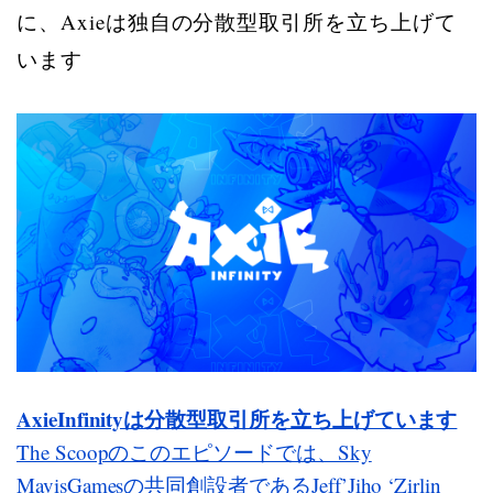
に、Axieは独自の分散型取引所を立ち上げて
います
AxieInfinityは分散型取引所を立ち上げています
The Scoopのこのエピソードでは、Sky
MavisGamesの共同創設者であるJeff’Jiho ‘Zirlin