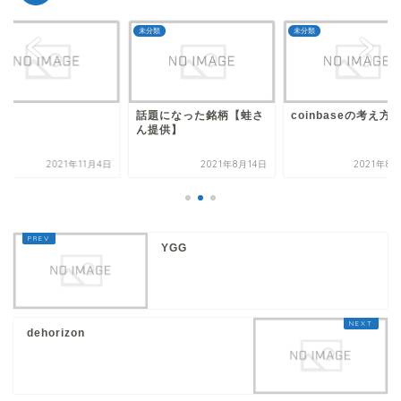
類
未分類
未分類
題になった銘柄【蛙さ
coinbaseの考え方
提供】
2021年8月14日
2021年8月28日
2021年1
YGG
dehorizon