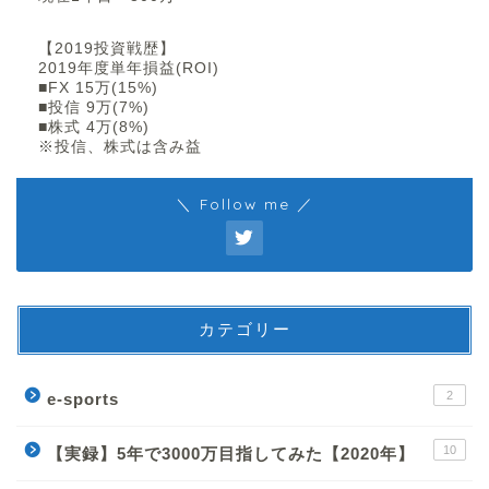
【2019投資戦歴】
2019年度単年損益(ROI)
■FX 15万(15%)
■投信 9万(7%)
■株式 4万(8%)
※投信、株式は含み益
＼ Follow me ／
カテゴリー
2
e-sports
10
【実録】5年で3000万目指してみた【2020年】