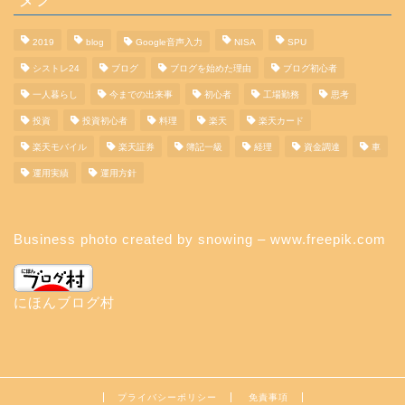
2019
blog
Google音声入力
NISA
SPU
シストレ24
ブログ
ブログを始めた理由
ブログ初心者
一人暮らし
今までの出来事
初心者
工場勤務
思考
投資
投資初心者
料理
楽天
楽天カード
楽天モバイル
楽天証券
簿記一級
経理
資金調達
車
運用実績
運用方針
Business photo created by snowing – www.freepik.com
にほんブログ村
プライバシーポリシー
免責事項