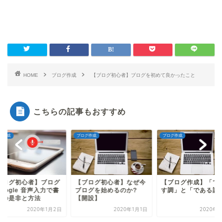
HOME
ブログ作成
【ブログ初心者】ブログを初めて良かったこと
こちらの記事もおすすめ
グ作成
ブログ作成
ブログ作成
ブログ初心者】なぜ今
【ブログ作成】「ですま
【ブログ初心者】ブ
ログを始めるのか?
す調」と「である調」
をGoogle 音声入力
開設】
く事の是非と方法
2020年1月1日
2020年1月1日
2020年1