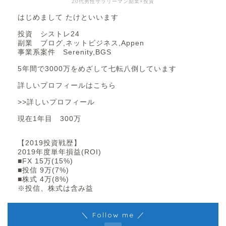
20代男性サラリーマン副業×投資
はじめまして たけといいます
投資 シストレ24
副業 ブログ,ネットビジネス,Appen
事業系案件 Serenity,BGS
5年間で3000万をめざして七転八倒しています
詳しいプロフィールはこちら
>>詳しいプロフィール
現在1年目 300万
【2019投資戦歴】
2019年度単年損益(ROI)
■FX 15万(15%)
■投信 9万(7%)
■株式 4万(8%)
※投信、株式は含み益
＼ Follow me ／