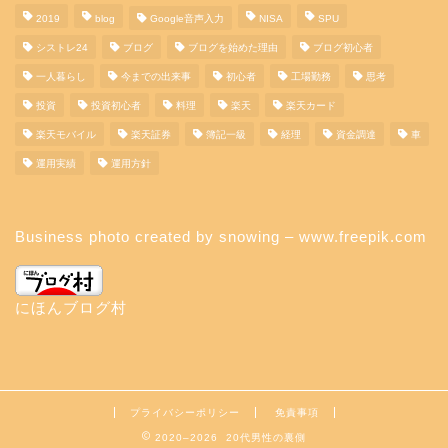
2019
blog
Google音声入力
NISA
SPU
シストレ24
ブログ
ブログを始めた理由
ブログ初心者
一人暮らし
今までの出来事
初心者
工場勤務
思考
投資
投資初心者
料理
楽天
楽天カード
楽天モバイル
楽天証券
簿記一級
経理
資金調達
車
運用実績
運用方針
Business photo created by snowing – www.freepik.com
にほんブログ村
プライバシーポリシー
免責事項
2020–2026 20代男性の裏側