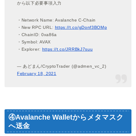
から以下必要事項入力
・Network Name: Avalanche C-Chain
・New RPC URL:
https://t.co/gDonf3BOMp
・ChainID: 0xa86a
・Symbol: AVAX
・Explorer:
https://t.co/JRRBkJ7suu
— あどまん/CryptoTrader (@admen_vc_2)
February 18, 2021
④Avalanche Walletからメタマスク
へ送金