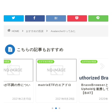
HOME
おすすめの投資
Avalancheやってみた
こちらの記事もおすすめ
すめの投資
おすすめの投資
おすすめの投資
trixETFのエアドロ
BraveBrowserと
SWGbが不調の件に
Upholdを連携してみた
て
【BAT】
2021年8月28日
2020年8月15日
2021年2