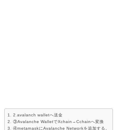
2.avalanch walletへ送金
③Avalanche WalletでXchain→Cchainへ変換
④metamaskにAvalanche Networkを追加する。