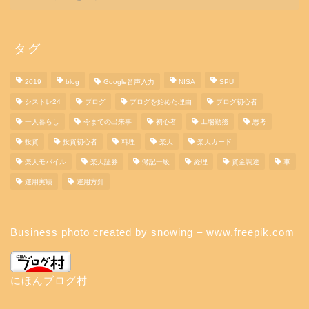
タグ
2019
blog
Google音声入力
NISA
SPU
シストレ24
ブログ
ブログを始めた理由
ブログ初心者
一人暮らし
今までの出来事
初心者
工場勤務
思考
投資
投資初心者
料理
楽天
楽天カード
楽天モバイル
楽天証券
簿記一級
経理
資金調達
車
運用実績
運用方針
Business photo created by snowing – www.freepik.com
にほんブログ村