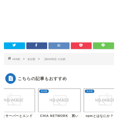
HOME
未分類
【$HORD】の分析
こちらの記事もおすすめ
類
未分類
未分類
PCとサーバーとエンド
CHIA NETWORK 買い
npmとはなにか？