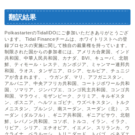
翻訳結果
PolkastarterのTidalIDOにご参加いただきありがとうござ
います。 Tidal Financeチームは、ホワイトリストへの登
録プロセスの実施に関して独自の裁量権を持っています。
制限された国からの参加者には、アメリカ合衆国、インド
共和国、中華人民共和国、カナダ、BVI、キューバ、北朝
鮮、ティモール・レステ、カンボジア、ミャンマー連邦共
和国、ラオス、タンザニア、ロシア、セルビア、チュニジ
アが含まれます。 、ウガンダ、マリ、アフガニスタン、
アルバニア、中央アフリカ共和国、コートジボワール共和
国、ソマリア、ジンバブエ、コンゴ民主共和国、コンゴ共
和国、マラウィ、モザンビーク、クリミア、キルギスタ
ン、ボスニア、ヘルツェゴビナ、ウズベキスタン、トルク
メニスタン、ブルンジ、南スーダン、スーダン（北）、ス
ーダン（ダルフル）、ギニア共和国、ギニアビサウ、北朝
鮮、レバノン共和国、コソボ、トルコ、イラン、イラク、
リビア、シリア、エチオピア、イエメン、スリランカ、ウ
クライナ、ベラルーシ、トリニダード、トバゴ、ベネズエ