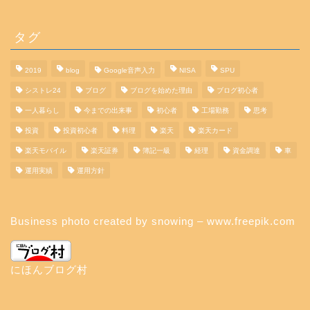
タグ
2019
blog
Google音声入力
NISA
SPU
シストレ24
ブログ
ブログを始めた理由
ブログ初心者
一人暮らし
今までの出来事
初心者
工場勤務
思考
投資
投資初心者
料理
楽天
楽天カード
楽天モバイル
楽天証券
簿記一級
経理
資金調達
車
運用実績
運用方針
Business photo created by snowing – www.freepik.com
にほんブログ村