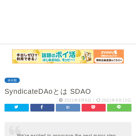
未分類
SyndicateDAoとは SDAO
2021年9月5日
/
2021年9月13日
We're excited to announce the next major step