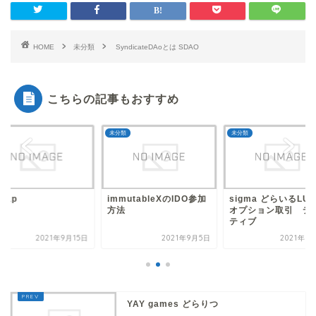
HOME
未分類
SyndicateDAoとは SDAO
こちらの記事もおすすめ
類
未分類
未分類
swap
immutableXのIDO参加
sigma どらいるLU
方法
オプション取引 デ
ティブ
2021年9月15日
2021年9月5日
2021年9
YAY games どらりつ