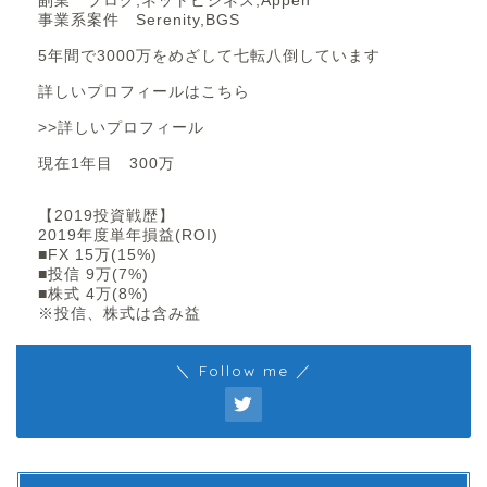
副業 ブログ,ネットビジネス,Appen
事業系案件 Serenity,BGS
5年間で3000万をめざして七転八倒しています
詳しいプロフィールはこちら
>>詳しいプロフィール
現在1年目 300万
【2019投資戦歴】
2019年度単年損益(ROI)
■FX 15万(15%)
■投信 9万(7%)
■株式 4万(8%)
※投信、株式は含み益
＼ Follow me ／