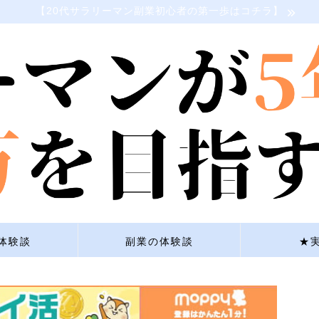
【20代サラリーマン副業初心者の第一歩はコチラ】
体験談
副業の体験談
★