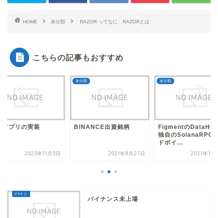
HOME
未分類
RAZOR ってなに RAZORとは
こちらの記事もおすすめ
類
未分類
未分類
NANCE出資銘柄
FigmentのDataHubで
翻訳アプリの実装
独自のSolanaRPCエン
ドポイ...
2021年8月27日
2021年12月11日
2023年1
バイナンス未上場