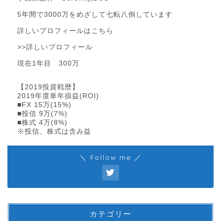
5年間で3000万をめざして七転八倒しています
詳しいプロフィールはこちら
>>詳しいプロフィール
現在1年目 300万
【2019投資戦歴】
2019年度単年損益(ROI)
■FX 15万(15%)
■投信 9万(7%)
■株式 4万(8%)
※投信、株式は含み益
＼ Follow me ／
カテゴリー