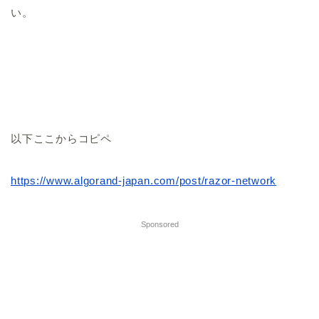
い。
以下ここからコピペ
https://www.algorand-japan.com/post/razor-network
Sponsored