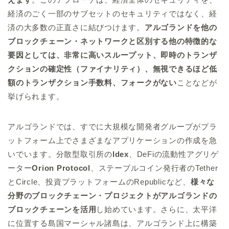
経済のごく一部のサブセットのセキュリティではなく、経
済の大多数の正直さに結びつけます。
アルゴランドを他の
ブロックチェーン・ネットワークと区別する他の特徴的な
要因としては、非常に高いスループット、即時のトランザ
クションの確定性（ファイナリティ）、無視できるほど低
額のトランザクション手数料、フォークがない
ことなどが
挙げられます。
アルゴランドでは、すでに大規模な開発者グループがプラ
ットフォーム上でさまざまなアプリケーションの作成を急
いでいます。分散型取引所の
Idex
、DeFiの流動性アグリゲ
ーター
Orion Protocol
、ステーブルコイン発行者のTether
とCircle、投資プラットフォームのRepublicなど、
様々な
分野のブロックチェーン・プロジェクトがアルゴランドの
ブロックチェーンを活用
し始めています。さらに、太平洋
に位置する島国マーシャル諸島は、アルゴランド上に構築