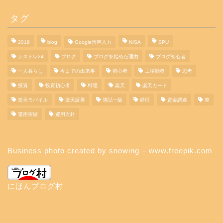
タグ
2019
blog
Google音声入力
NISA
SPU
シストレ24
ブログ
ブログを始めた理由
ブログ初心者
一人暮らし
今までの出来事
初心者
工場勤務
思考
投資
投資初心者
料理
楽天
楽天カード
楽天モバイル
楽天証券
簿記一級
経理
資金調達
車
運用実績
運用方針
Business photo created by snowing – www.freepik.com
にほんブログ村