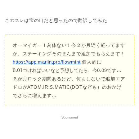
このスレは宝の山だと思ったので翻訳してみた
オーマイガー！勿体ない！今２か月近く経ってます
が、ステーキングそのまんまで追加でもらえます！
https://
app.marlin.pro/flowmint
個人的に
0.01
た
ら
、
つ
今
け
れ
ば
い
い
な
と
予
想
し
て
0.09です…
つ
け
れ
ば
い
い
な
と
予
想
し
て
た
ら
、
今
６か月ロック期間あるけど、何もしないで追加エア
ドロがATOM,IRIS,MATIC(DOTなども）のおかげ
でさらに増えます…
Sponsored