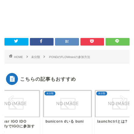
HOME
未分類
PONDのFLOWmintの参加方法
こちらの記事もおすすめ
類
未分類
未分類
yowar IGO IDO
bunicorn dいる buni
launchctrlとは?
edifyでIGOに参加す
...