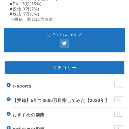
■FX 15万(15%)
■投信 9万(7%)
■株式 4万(8%)
※投信、株式は含み益
＼ Follow me ／
カテゴリー
2
e-sports
10
【実録】5年で3000万目指してみた【2020年】
25
おすすめの副業
85