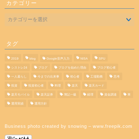
カテゴリー
タグ
2019
blog
Google音声入力
NISA
SPU
シストレ24
ブログ
ブログを始めた理由
ブログ初心者
一人暮らし
今までの出来事
初心者
工場勤務
思考
投資
投資初心者
料理
楽天
楽天カード
楽天モバイル
楽天証券
簿記一級
経理
資金調達
車
運用実績
運用方針
Business photo created by snowing – www.freepik.com