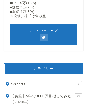
■FX 15万(15%)
■投信 9万(7%)
■株式 4万(8%)
※投信、株式は含み益
＼ Follow me ／
カテゴリー
分類
未分類
e-sports
2
【実録】5年で3000万目指してみた
10
oogleColabでYoutubeの字幕を
File乗り遅れた人々に捧ぐ
【2020年】
得し保存する。
Arweveの逆襲 AR FIL