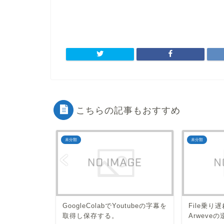
こちらの記事もおすすめ
未分類
未分類
ことや手に
GoogleColabでYoutubeの字幕を
File乗
ど
取得し保存する。
Arweveの