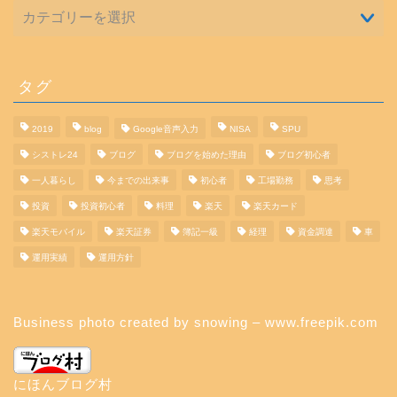
タグ
2019
blog
Google音声入力
NISA
SPU
シストレ24
ブログ
ブログを始めた理由
ブログ初心者
一人暮らし
今までの出来事
初心者
工場勤務
思考
投資
投資初心者
料理
楽天
楽天カード
楽天モバイル
楽天証券
簿記一級
経理
資金調達
車
運用実績
運用方針
Business photo created by snowing – www.freepik.com
にほんブログ村