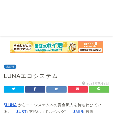
未分類
LUNAエコシステム
2021年9月2日
$LUNA
からエコシステムへの資金流入を待ちわびてい
る。 –
$UST
: 支払い（ドルペッグ） –
$MIR
: 投資 –