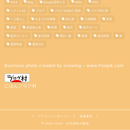
2019
blog
Google音声入力
NISA
SPU
シストレ24
ブログ
ブログを始めた理由
ブログ初心者
一人暮らし
今までの出来事
初心者
工場勤務
思考
投資
投資初心者
料理
楽天
楽天カード
楽天モバイル
楽天証券
簿記一級
経理
資金調達
車
運用実績
運用方針
Business photo created by snowing – www.freepik.com
にほんブログ村
プライバシーポリシー
免責事項
2020–2026 20代男性の裏側