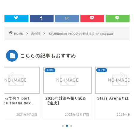
HOME
未分類
KP3RBtokenで6000%を狙える(?) cheeseswap
こちらの記事もおすすめ
類
未分類
未分類
RTって何？ port
2025年計画を振り返る
Stars Arenaとは？
ance solana dex ...
【達成】
2021年9月2日
2023年12月17日
2023年10