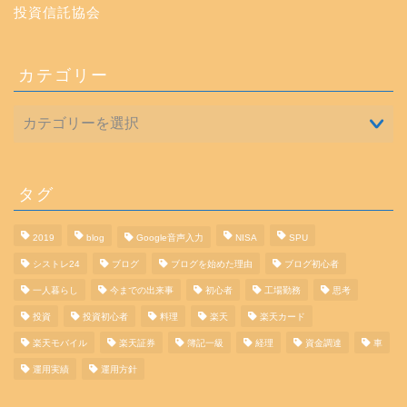
投資信託協会
カテゴリー
タグ
2019
blog
Google音声入力
NISA
SPU
シストレ24
ブログ
ブログを始めた理由
ブログ初心者
一人暮らし
今までの出来事
初心者
工場勤務
思考
投資
投資初心者
料理
楽天
楽天カード
楽天モバイル
楽天証券
簿記一級
経理
資金調達
車
運用実績
運用方針