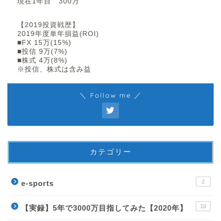
現在1年目 300万
【2019投資戦歴】
2019年度単年損益(ROI)
■FX 15万(15%)
■投信 9万(7%)
■株式 4万(8%)
※投信、株式は含み益
＼ Follow me ／
カテゴリー
2
e-sports
10
【実録】5年で3000万目指してみた【2020年】