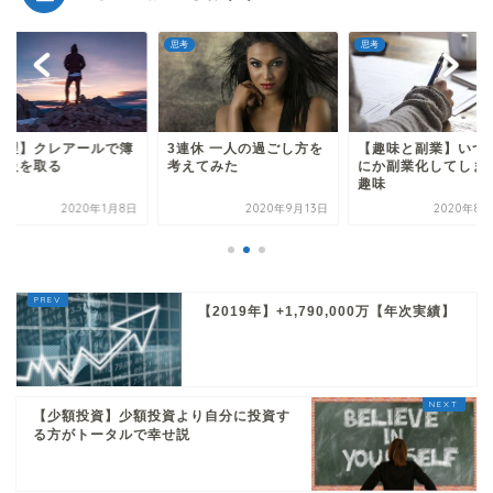
考
思考
思考
連休 一人の過ごし方を
【趣味と副業】いつの間
【経理】クレアール
えてみた
にか副業化してしまった
記一級を取る
趣味
2020年9月13日
2020年8月24日
2020年
【2019年】+1,790,000万【年次実績】
【少額投資】少額投資より自分に投資す
る方がトータルで幸せ説