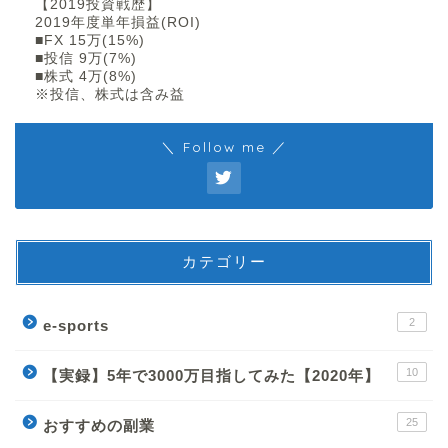
【2019投資戦歴】
2019年度単年損益(ROI)
■FX 15万(15%)
■投信 9万(7%)
■株式 4万(8%)
※投信、株式は含み益
＼ Follow me ／
カテゴリー
2
e-sports
10
【実録】5年で3000万目指してみた【2020年】
25
おすすめの副業