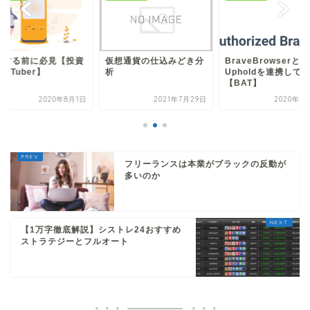
想通貨の仕込みどき分
BraveBrowserと
投資する前に必見【
Upholdを連携してみた
系YouTuber】
【BAT】
2021年7月29日
2020年8月15日
2020年8
フリーランスは本業がブラックの反動が
多いのか
【1万字徹底解説】シストレ24おすすめ
ストラテジーとフルオート