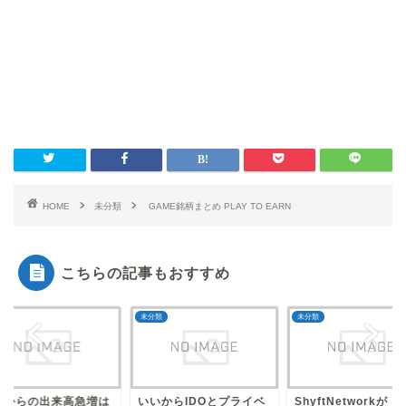
HOME
未分類
GAME銘柄まとめ PLAY TO EARN
こちらの記事もおすすめ
類
未分類
未分類
横からの出来高急増は
いいからIDOとプライベ
ShyftNetworkが