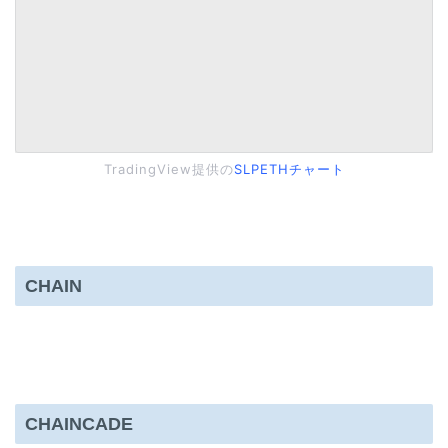
TradingView提供の
SLPETHチャート
CHAIN
CHAINCADE