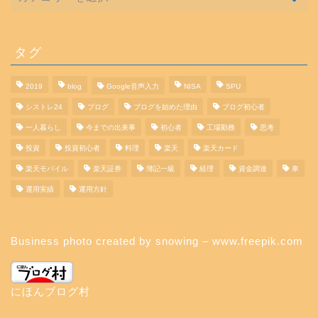
タグ
2019
blog
Google音声入力
NISA
SPU
シストレ24
ブログ
ブログを始めた理由
ブログ初心者
一人暮らし
今までの出来事
初心者
工場勤務
思考
投資
投資初心者
料理
楽天
楽天カード
楽天モバイル
楽天証券
簿記一級
経理
資金調達
車
運用実績
運用方針
Business photo created by snowing – www.freepik.com
にほんブログ村