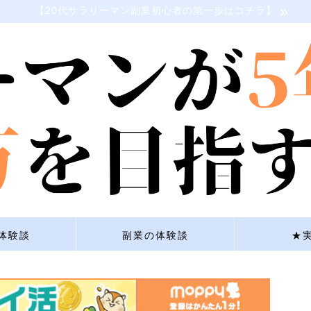
【20代サラリーマン副業初心者の第一歩はコチラ】
体験談
副業の体験談
★