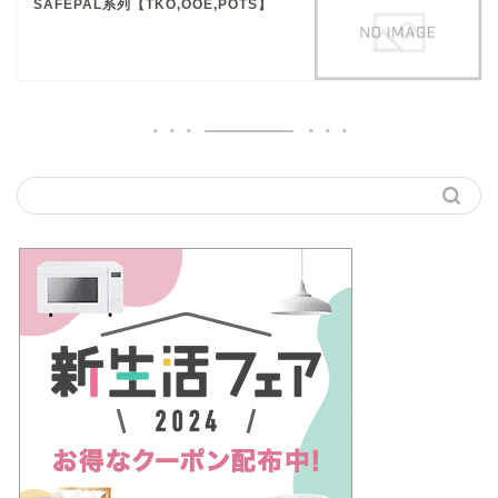
SAFEPAL系列【TKO,OOE,POTS】