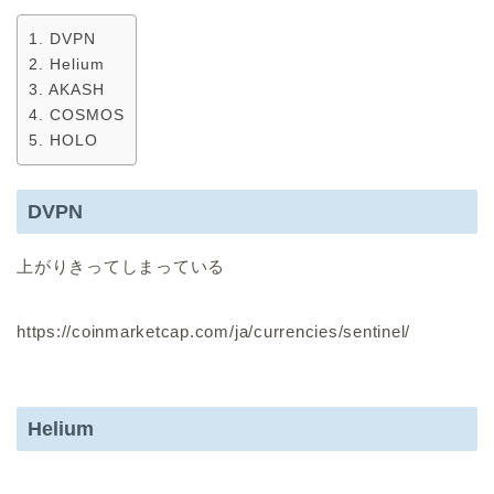
DVPN
Helium
AKASH
COSMOS
HOLO
DVPN
上がりきってしまっている
https://coinmarketcap.com/ja/currencies/sentinel/
Helium