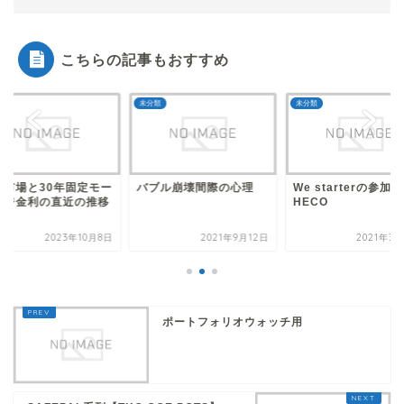
こちらの記事もおすすめ
分類
未分類
未分類
ブル崩壊間際の心理
We starterの参加方法
中古市場と30年固
HECO
ゲージ金利の直近の
2021年9月12日
2021年3月20日
2023年1
ポートフォリオウォッチ用