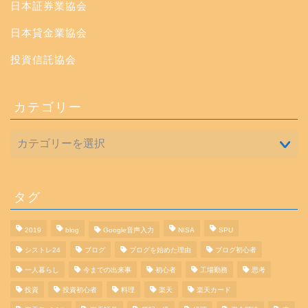
日本証券業協会
日本貸金業協会
投資信託協会
カテゴリー
タグ
2019
blog
Google音声入力
NISA
SPU
シストレ24
ブログ
ブログを始めた理由
ブログ初心者
一人暮らし
今までの出来事
初心者
工場勤務
思考
投資
投資初心者
料理
楽天
楽天カード