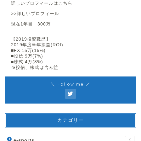
詳しいプロフィールはこちら
>>詳しいプロフィール
現在1年目 300万
【2019投資戦歴】
2019年度単年損益(ROI)
■FX 15万(15%)
■投信 9万(7%)
■株式 4万(8%)
※投信、株式は含み益
＼ Follow me ／
カテゴリー
2
e-sports