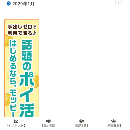
15
2020年1月
【シストレ24】
【節約5選】
【副業3選】
【実績報告】